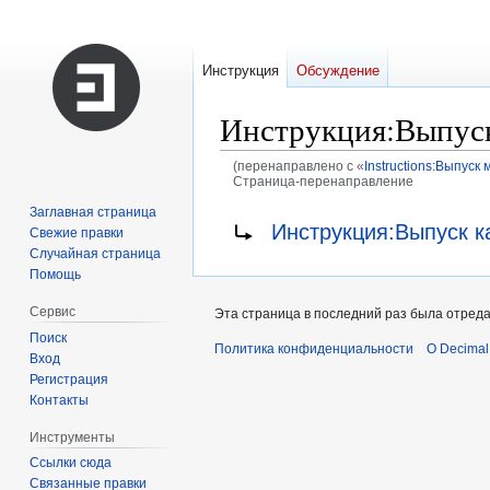
Инструкция
Обсуждение
Инструкция
:
Выпус
(перенаправлено с «
Instructions:Выпуск
Страница-перенаправление
Заглавная страница
Перейти
Перейти
Перенаправление на:
Инструкция:Выпуск к
Свежие правки
к
к
Случайная страница
навигации
поиску
Помощь
Сервис
Эта страница в последний раз была отреда
Поиск
Политика конфиденциальности
О Decimal
Вход
Регистрация
Контакты
Инструменты
Ссылки сюда
Связанные правки