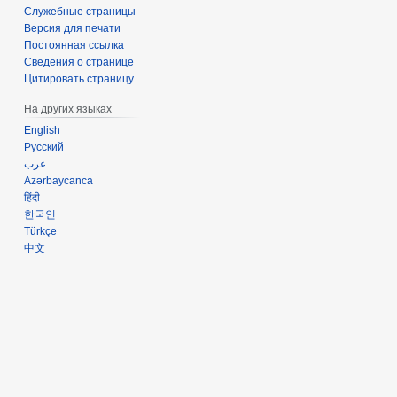
Служебные страницы
Версия для печати
Постоянная ссылка
Сведения о странице
Цитировать страницу
На других языках
English
Русский
عرب
Azərbaycanca
हिंदी
한국인
Türkçe
中文