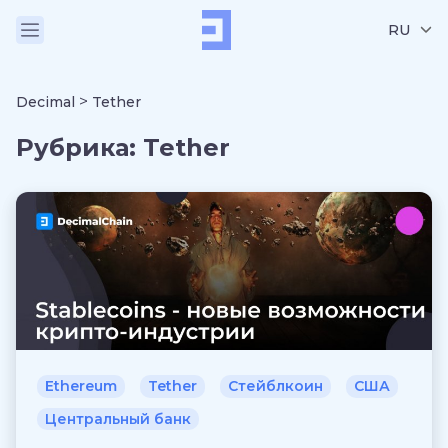
RU
>
Decimal
Tether
Рубрика:
Tether
Ethereum
Tether
Стейблкоин
США
Центральный банк