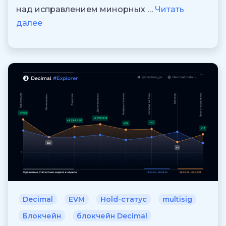
над исправлением минорных …
Читать
далее
Decimal
EVM
Hold-статус
multisig
Блокчейн
блокчейн Decimal