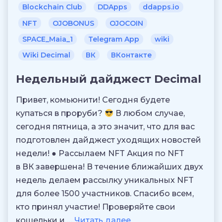
Blockchain Club
DDApps
ddapps.io
NFT
OJOBONUS
OJOCOIN
SPACE_Maia_1
Telegram App
wiki
Wiki Decimal
ВК
ВКонтакте
Недельный дайджест Decimal
Привет, комьюнити! Сегодня будете
купаться в проруби?
В любом случае,
сегодня пятница, а это значит, что для вас
подготовлен дайджест уходящих новостей
недели! ● Рассылаем NFT Акция по NFT
в ВК завершена! В течение ближайших двух
недель делаем рассылку уникальных NFT
для более 1500 участников. Спасибо всем,
кто принял участие! Проверяйте свои
кошельки и …
Читать далее