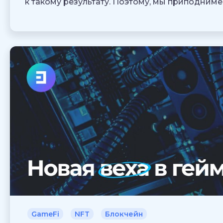
к такому результату. Поэтому, мы приподниме
GameFi
NFT
Блокчейн