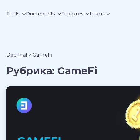
Tools
Documents
Features
Learn
Decimal
>
GameFi
Рубрика:
GameFi