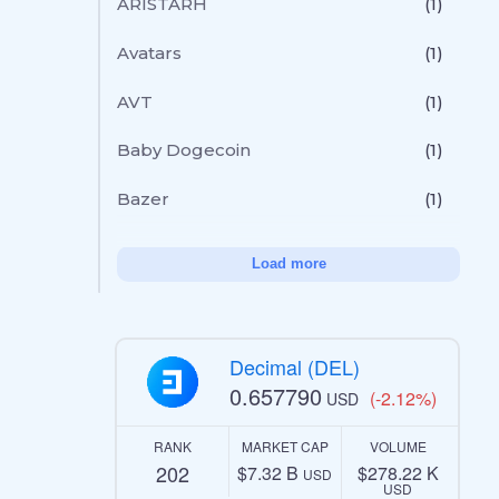
ARISTARH
(1)
Avatars
(1)
AVT
(1)
Baby Dogecoin
(1)
Bazer
(1)
Load more
Decimal (DEL)
0.657790
(-2.12%)
USD
RANK
MARKET CAP
VOLUME
202
$7.32 B
$278.22 K
USD
USD