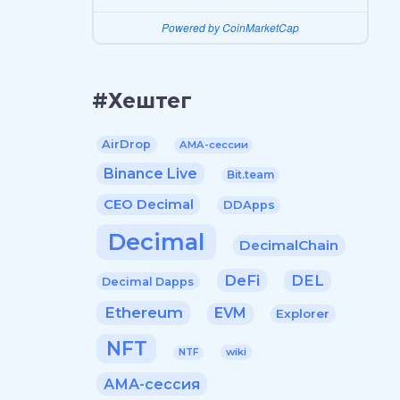
Powered by CoinMarketCap
#Хештег
AirDrop
AMA-сессии
Binance Live
Bit.team
CEO Decimal
DDApps
Decimal
DecimalChain
DeFi
DEL
Decimal Dapps
Ethereum
EVM
Explorer
NFT
wiki
NTF
АМА-сессия