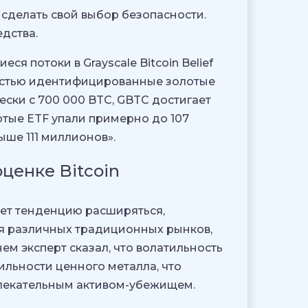
 сделать свой выбор безопасности.
дства.
я потоки в Grayscale Bitcoin Belief
лностью идентифицированные золотые
ески с 700 000 BTC, GBTC достигает
отые ETF упали примерно до 107
ыше 111 миллионов».
ценке Bitcoin
ет тенденцию расширяться,
ня различных традиционных рынков,
ем эксперт сказал, что волатильность
льности ценного металла, что
влекательным активом-убежищем.