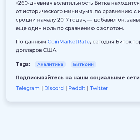
«260-дневная волатильность Битка находится
от исторического минимума, по сравнению с 
сродни началу 2017 года», — добавил он, зая
еще один ноль по сравнению с золотом.
По данным
CoinMarketRate
,
сегодня Биток тор
долларов США.
Tags:
Аналитика
Биткоин
Подписывайтесь на наши социальные сети
Telegram
Discord
Reddit
Twitter