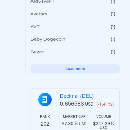
ARISTARH
(1)
Avatars
(1)
AVT
(1)
Baby Dogecoin
(1)
Bazer
(1)
Load more
Decimal (DEL)
0.656583
(-1.41%)
USD
RANK
MARKET CAP
VOLUME
202
$7.30 B
$247.29 K
USD
USD