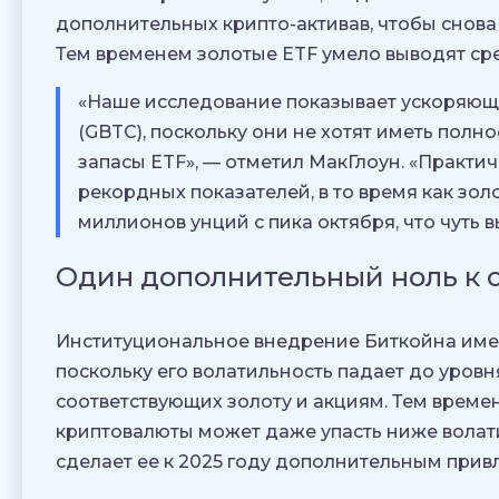
дополнительных крипто-активав, чтобы снова
Тем временем золотые ETF умело выводят сре
«Наше исследование показывает ускоряющиес
(GBTC), поскольку они не хотят иметь по
запасы ETF», — отметил МакГлоун. «Практич
рекордных показателей, в то время как зол
миллионов унций с пика октября, что чуть в
Один дополнительный ноль к о
Институциональное внедрение Биткойна име
поскольку его волатильность падает до уров
соответствующих золоту и акциям. Тем времен
криптовалюты может даже упасть ниже волати
сделает ее к 2025 году дополнительным при