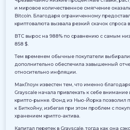
Чрезвычайно низкие процентные ставки, рас
и мировое количественное смягчение оказал
Bitcoin. Благодаря ограниченному предоставл
криптовалюта вызвала резкий скачок спроса в
ВТС вырос на 988% по сравнению с самым низ
858 $.
Тем временем обычные покупатели выбирали 
дополнительно обеспечила завышенный отчет
относительно инфляции.
МакГлоун известен тем, что именно благодар
Grayscale начала привлекать к себе внимани
крипто-рынке. Фонд из Нью-Йорка позволил 
к Биткойну, избегая при этом проблем с поку
хранением крипто-актива.
Капитал перетек в Grayscale, тогда как она с