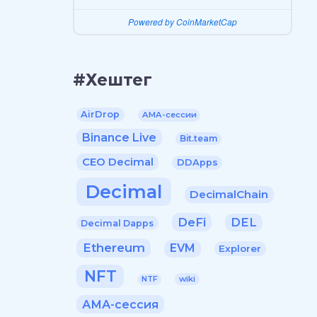
Powered by CoinMarketCap
#Хештег
AirDrop
AMA-сессии
Binance Live
Bit.team
CEO Decimal
DDApps
Decimal
DecimalChain
DeFi
DEL
Decimal Dapps
Ethereum
EVM
Explorer
NFT
wiki
NTF
АМА-сессия