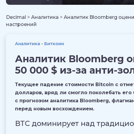
Decimal
>
Аналитика
>
Аналитик Bloomberg оценива
настроений
Аналитика
Биткоин
Аналитик Bloomberg оц
50 000 $ из-за анти-з
Текущее падение стоимости Bitcoin с отм
долларов, вряд ли смогло поколебать его 
с прогнозом аналитика Bloomberg, флагма
перед новым восхождением
.
ВТС доминирует над традици