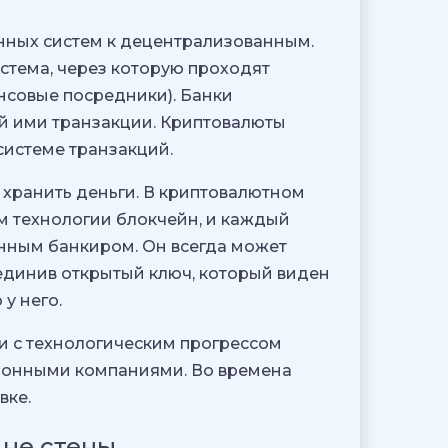
анных систем к децентрализованным.
стема, через которую проходят
нсовые посредники). Банки
й ими транзакции. Криптовалюты
системе транзакций.
 хранить деньги. В криптовалютном
ем технологии блокчейн, и каждый
енным банкиром. Он всегда может
ъединив открытый ключ, который виден
 у него.
и с технологическим прогрессом
ионными компаниями. Во времена
вке.
 не стены