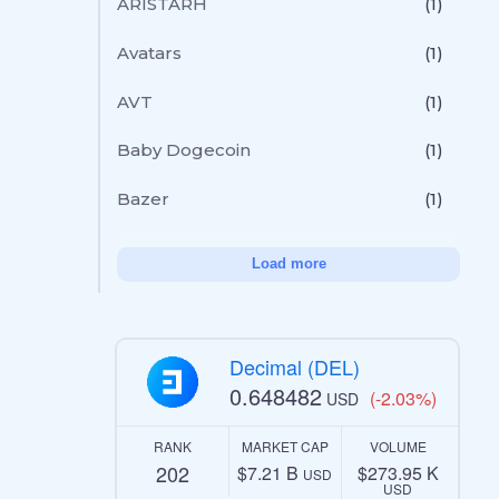
ARISTARH
(1)
Avatars
(1)
AVT
(1)
Baby Dogecoin
(1)
Bazer
(1)
Load more
Decimal (DEL)
0.648482
(-2.03%)
USD
RANK
MARKET CAP
VOLUME
202
$7.21 B
$273.95 K
USD
USD