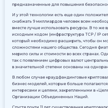
предназначенные для повышения безопасност
И у этой технологии есть еще один положите
снабжать 9 миллиардов человек всем необхо
вместе лучше использовать ресурсы. В то же 
исходным кодом (инфраструктура TCP / IP се
который необходимо расширить, чтобы он мо
сложностями нашего общества. Сегодня фиат
мерило силы и стоимости во всех странах. Од
так с появлением цифровых валют центральны
в значительной степени основаны на одноран
В любом случае краудфандинговые криптовал
бизнес-моделей, которые больше полагаютс
интересами и целями, закрепленными в «Целя
Организации Объединенных Наций.
Спустя почти 11 лет существования криптова