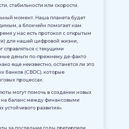
и, стабильности или скорости.
льный момент. Наша планета будет
димым, а блокчейн помогает нам
время у нас есть протокол с открытым
ти) для нашей цифровой жизни,
г справляться с текущими
ные деньги по-прежнему де-факто
нако еще неизвестно, останется ли это
х банков (CBDC), которые
говых процессах.
юты могут помочь в создании новых
я на баланс между финансовыми
х устойчивого развития»
люты за последние годы претерпели