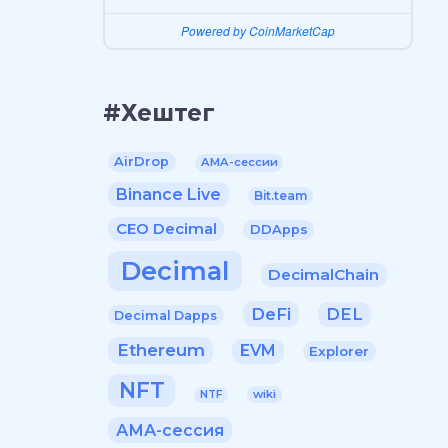
Powered by CoinMarketCap
#Хештег
AirDrop
AMA-сессии
Binance Live
Bit.team
CEO Decimal
DDApps
Decimal
DecimalChain
DeFi
DEL
Decimal Dapps
Ethereum
EVM
Explorer
NFT
wiki
NTF
АМА-сессия