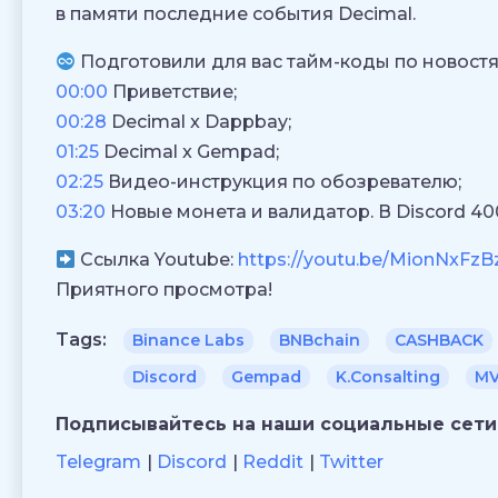
в памяти последние события Decimal.
Подготовили для вас тайм-коды по новост
00:00
Приветствие;
00:28
Decimal x Dappbay;
01:25
Decimal x Gempad;
02:25
Видео-инструкция по обозревателю;
03:20
Новые монета и валидатор. В Discord 40
Ссылка Youtube:
https://youtu.be/MionNxFzB
Приятного просмотра!
Tags:
Binance Labs
BNBchain
CASHBACK
Discord
Gempad
K.Consalting
MV
Подписывайтесь на наши социальные сети
Telegram
Discord
Reddit
Twitter