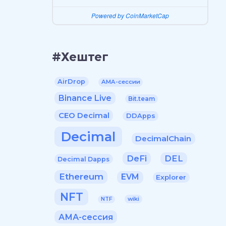
Powered by CoinMarketCap
#Хештег
AirDrop
AMA-сессии
Binance Live
Bit.team
CEO Decimal
DDApps
Decimal
DecimalChain
DeFi
DEL
Decimal Dapps
Ethereum
EVM
Explorer
NFT
wiki
NTF
АМА-сессия