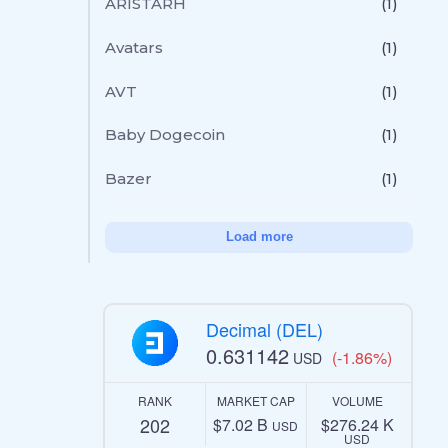
ARISTARH
(1)
Avatars
(1)
AVT
(1)
Baby Dogecoin
(1)
Bazer
(1)
Load more
Decimal (DEL)
0.631142
(-1.86%)
USD
RANK
MARKET CAP
VOLUME
202
$7.02 B
$276.24 K
USD
USD