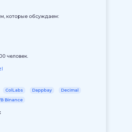
ям, которые обсуждаем:
00 человек.
zI
ColLabs
Dappbay
Decimal
B Binance
: