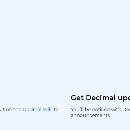
Get Decimal up
out on the
Decimal Wiki
to
You’ll be notified with D
announcements.