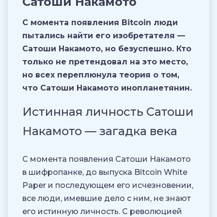
Сатоши Накамото
С момента появления Bitcoin люди
пытались найти его изобретателя —
Сатоши Накамото, но безуспешно. Кто
только не претендовал на это место,
но всех переплюнула теория о том,
что Сатоши Накамото инопланетянин.
Истинная личность Сатоши
Накамото — загадка века
С момента появления Сатоши Накамото
в шифропанке, до выпуска Bitcoin White
Paper и последующем его исчезновении,
все люди, имевшие дело с ним, не знают
его истинную личность. С революцией