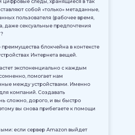
и цифровые следы, хранящиеся в так
ставляют собой «только» метаданные,
анных пользователя (рабочее время,
а, даже сексуальные предпочтения
T?
о преимущества блокчейна в контексте
 устройствах Интернета вещей.
растет экспоненциально с каждым
несомненно, помогает нам
анные между устройствами. Именно
для компаний. Создавать
ь сложно, дорого, и вы быстро
этому вы снова прибегаете к помощи
имыми: если сервер Amazon выйдет