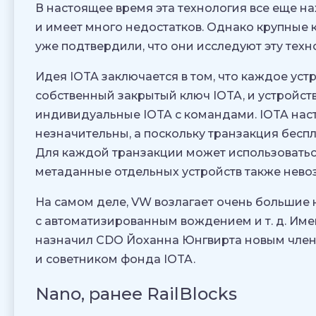
В настоящее время эта технология все еще н
и имеет много недостатков. Однако крупные к
уже подтвердили, что они исследуют эту техн
Идея IOTA заключается в том, что каждое уст
собственный закрытый ключ IOTA, и устройств
индивидуальные IOTA с командами. IOTA наст
незначительны, а поскольку транзакция беспла
Для каждой транзакции может использоватьс
метаданные отдельных устройств также нево
На самом деле, VW возлагает очень большие 
с автоматизированным вождением и т. д. Име
назначил CDO Йоханна Юнгвирта новым член
и советником фонда IOTA.
Nano, ранее RailBlocks