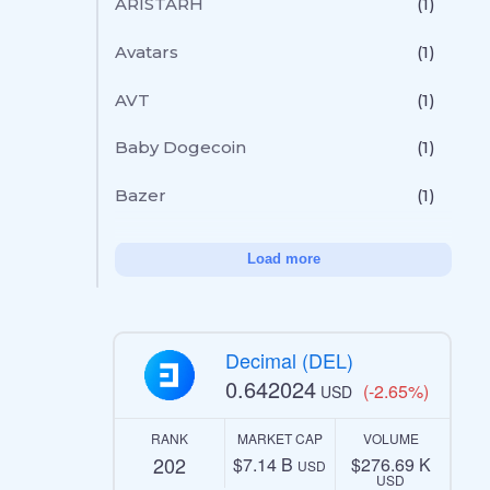
ARISTARH
(1)
Avatars
(1)
AVT
(1)
Baby Dogecoin
(1)
Bazer
(1)
Load more
Decimal (DEL)
0.642024
(-2.65%)
USD
RANK
MARKET CAP
VOLUME
202
$7.14 B
$276.69 K
USD
USD