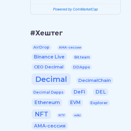
Powered by CoinMarketCap
#Хештег
AirDrop
AMA-сессии
Binance Live
Bit.team
CEO Decimal
DDApps
Decimal
DecimalChain
DeFi
DEL
Decimal Dapps
Ethereum
EVM
Explorer
NFT
wiki
NTF
АМА-сессия