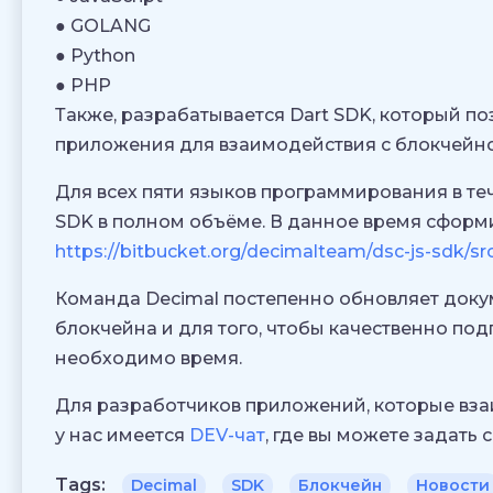
● GOLANG
● Python
● PHP
Также, разрабатывается Dart SDK, который п
приложения для взаимодействия с блокчейн
Для всех пяти языков программирования в те
SDK в полном объёме. В данное время сформи
https://bitbucket.org/decimalteam/dsc-js-sdk/sr
Команда Decimal постепенно обновляет доку
блокчейна и для того, чтобы качественно по
необходимо время.
Для разработчиков приложений, которые вза
у нас имеется
DEV-чат
, где вы можете задать 
Tags:
Decimal
SDK
Блокчейн
Новости