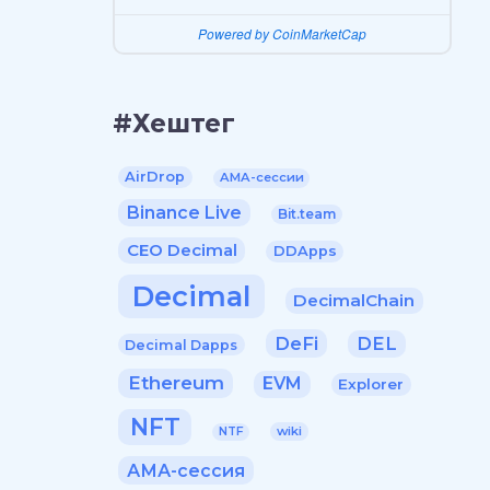
Powered by CoinMarketCap
#Хештег
AirDrop
AMA-сессии
Binance Live
Bit.team
CEO Decimal
DDApps
Decimal
DecimalChain
DeFi
DEL
Decimal Dapps
Ethereum
EVM
Explorer
NFT
wiki
NTF
АМА-сессия