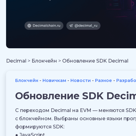
Decimal
>
Блокчейн
>
Обновление SDK Decimal
Блокчейн
Новичкам
Новости
Разное
Разрабо
Обновление SDK Decim
С переходом Decimal на EVM — меняются SDK
с блокчейном. Выбраны основные языки про
формируются SDK:
● JavaScript