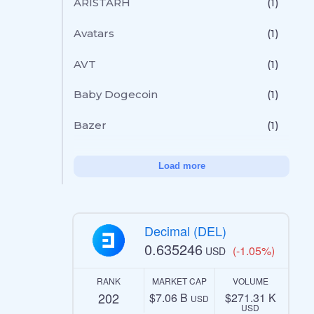
ARISTARH
(1)
Avatars
(1)
AVT
(1)
Baby Dogecoin
(1)
Bazer
(1)
Load more
Decimal (DEL)
0.635246
(-1.05%)
USD
RANK
MARKET CAP
VOLUME
202
$7.06 B
$271.31 K
USD
USD