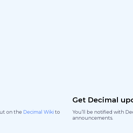
Get Decimal up
out on the
Decimal Wiki
to
You’ll be notified with D
announcements.