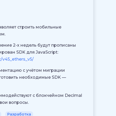
озволяет строить мобильные
ом.
чение 2-х недель будут прописаны
рован SDK для JavaScript:
c/v45_ethers_v5/
ментацию с учётом миграции
дготовить необходимые SDK —
имодействуют с блокчейном Decimal
свои вопросы.
Разработка