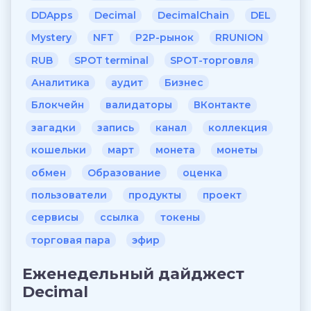
DDApps
Decimal
DecimalChain
DEL
Mystery
NFT
P2P-рынок
RRUNION
RUB
SPOT terminal
SPOT-торговля
Аналитика
аудит
Бизнес
Блокчейн
валидаторы
ВКонтакте
загадки
запись
канал
коллекция
кошельки
март
монета
монеты
обмен
Образование
оценка
пользователи
продукты
проект
сервисы
ссылка
токены
торговая пара
эфир
Еженедельный дайджест
Decimal