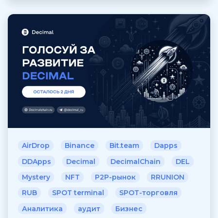
AirDrop
Binance
Bit.team
Dapps
DDApps
Decimal
DecimalChain
DEL
Mystery
NFT
P2P-рынок
RRUNION
RUB
SPOT terminal
SPOT-торговля
Аналитика
аудит
Бизнес