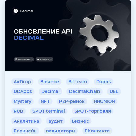
AirDrop
Binance
Bit.team
Dapps
DDApps
Decimal
DecimalChain
DEL
Mystery
NFT
P2P-рынок
RRUNION
RUB
SPOT terminal
SPOT-торговля
Аналитика
аудит
Бизнес
Блокчейн
валидаторы
ВКонтакте