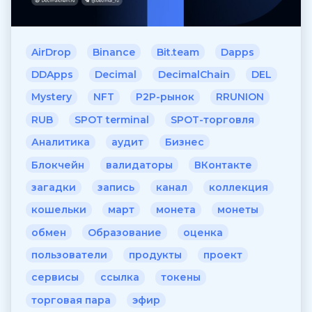
AirDrop
Binance
Bit.team
Dapps
DDApps
Decimal
DecimalChain
DEL
Mystery
NFT
P2P-рынок
RRUNION
RUB
SPOT terminal
SPOT-торговля
Аналитика
аудит
Бизнес
Блокчейн
валидаторы
ВКонтакте
загадки
запись
канал
коллекция
кошельки
март
монета
монеты
обмен
Образование
оценка
пользователи
продукты
проект
сервисы
ссылка
токены
торговая пара
эфир