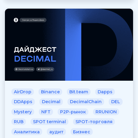
AirDrop
Binance
Bit.team
Dapps
DDApps
Decimal
DecimalChain
DEL
Mystery
NFT
P2P-рынок
RRUNION
RUB
SPOT terminal
SPOT-торговля
Аналитика
аудит
Бизнес