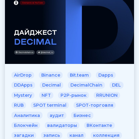
AirDrop
Binance
Bit.team
Dapps
DDApps
Decimal
DecimalChain
DEL
Mystery
NFT
P2P-рынок
RRUNION
RUB
SPOT terminal
SPOT-торговля
Аналитика
аудит
Бизнес
Блокчейн
валидаторы
ВКонтакте
загадки
запись
канал
коллекция