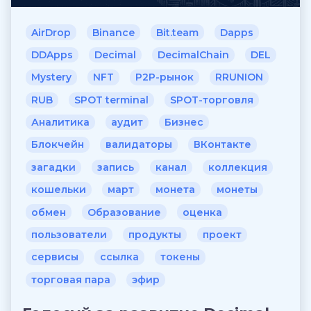
AirDrop
Binance
Bit.team
Dapps
DDApps
Decimal
DecimalChain
DEL
Mystery
NFT
P2P-рынок
RRUNION
RUB
SPOT terminal
SPOT-торговля
Аналитика
аудит
Бизнес
Блокчейн
валидаторы
ВКонтакте
загадки
запись
канал
коллекция
кошельки
март
монета
монеты
обмен
Образование
оценка
пользователи
продукты
проект
сервисы
ссылка
токены
торговая пара
эфир