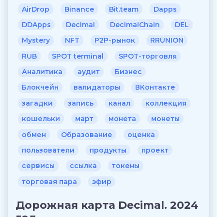
AirDrop
Binance
Bit.team
Dapps
DDApps
Decimal
DecimalChain
DEL
Mystery
NFT
P2P-рынок
RRUNION
RUB
SPOT terminal
SPOT-торговля
Аналитика
аудит
Бизнес
Блокчейн
валидаторы
ВКонтакте
загадки
запись
канал
коллекция
кошельки
март
монета
монеты
обмен
Образование
оценка
пользователи
продукты
проект
сервисы
ссылка
токены
торговая пара
эфир
Дорожная карта Decimal. 2024