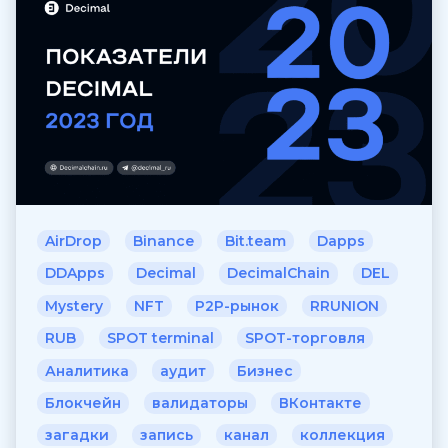
AirDrop
Binance
Bit.team
Dapps
DDApps
Decimal
DecimalChain
DEL
Mystery
NFT
P2P-рынок
RRUNION
RUB
SPOT terminal
SPOT-торговля
Аналитика
аудит
Бизнес
Блокчейн
валидаторы
ВКонтакте
загадки
запись
канал
коллекция