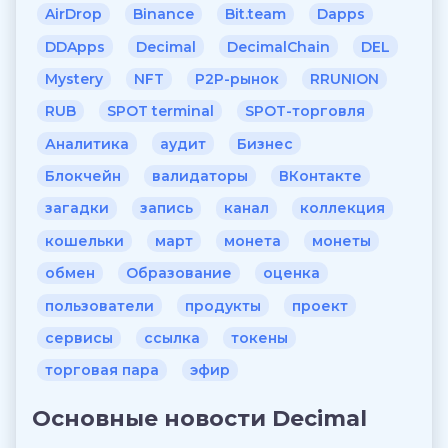
AirDrop
Binance
Bit.team
Dapps
DDApps
Decimal
DecimalChain
DEL
Mystery
NFT
P2P-рынок
RRUNION
RUB
SPOT terminal
SPOT-торговля
Аналитика
аудит
Бизнес
Блокчейн
валидаторы
ВКонтакте
загадки
запись
канал
коллекция
кошельки
март
монета
монеты
обмен
Образование
оценка
пользователи
продукты
проект
сервисы
ссылка
токены
торговая пара
эфир
Основные новости Decimal