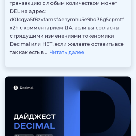
транзакцию с любым количеством монет
DEL на адрес:
d01cqya5f8zvfamsf4ehymhu5e9hd36g5cpmtf
x2h с комментарием ДА, если вы согласны
с грядущими изменениями токеномики
Decimal или НЕТ, если желаете оставить все
так как есть в …
Читать далее