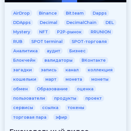
AirDrop
Binance
Bit.team
Dapps
DDApps
Decimal
DecimalChain
DEL
Mystery
NFT
P2P-рынок
RRUNION
RUB
SPOT terminal
SPOT-торговля
Аналитика
аудит
Бизнес
Блокчейн
валидаторы
ВКонтакте
загадки
запись
канал
коллекция
кошельки
март
монета
монеты
обмен
Образование
оценка
пользователи
продукты
проект
сервисы
ссылка
токены
торговая пара
эфир