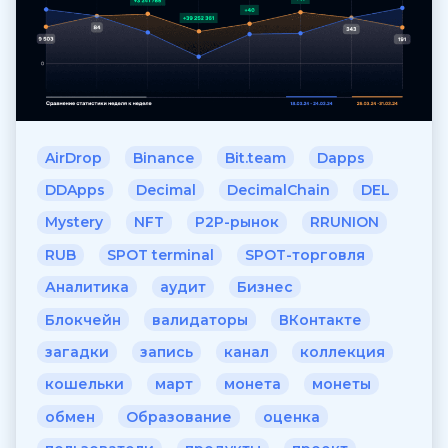
AirDrop
Binance
Bit.team
Dapps
DDApps
Decimal
DecimalChain
DEL
Mystery
NFT
P2P-рынок
RRUNION
RUB
SPOT terminal
SPOT-торговля
Аналитика
аудит
Бизнес
Блокчейн
валидаторы
ВКонтакте
загадки
запись
канал
коллекция
кошельки
март
монета
монеты
обмен
Образование
оценка