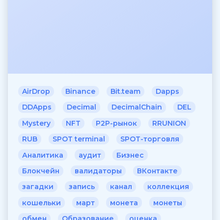
AirDrop
Binance
Bit.team
Dapps
DDApps
Decimal
DecimalChain
DEL
Mystery
NFT
P2P-рынок
RRUNION
RUB
SPOT terminal
SPOT-торговля
Аналитика
аудит
Бизнес
Блокчейн
валидаторы
ВКонтакте
загадки
запись
канал
коллекция
кошельки
март
монета
монеты
обмен
Образование
оценка