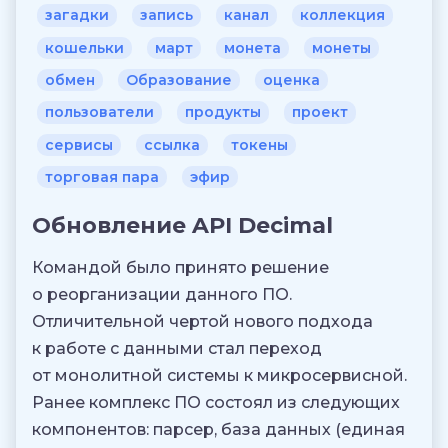
загадки
запись
канал
коллекция
кошельки
март
монета
монеты
обмен
Образование
оценка
пользователи
продукты
проект
сервисы
ссылка
токены
торговая пара
эфир
Обновление API Decimal
Командой было принято решение
о реорганизации данного ПО.
Отличительной чертой нового подхода
к работе с данными стал переход
от монолитной системы к микросервисной.
Ранее комплекс ПО состоял из следующих
компонентов: парсер, база данных (единая