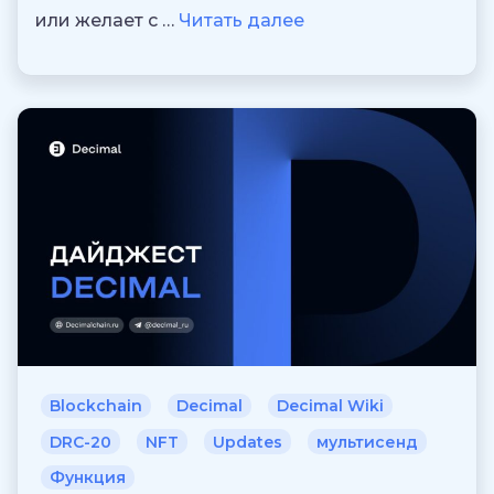
или желает с …
Читать далее
Blockchain
Decimal
Decimal Wiki
DRC-20
NFT
Updates
мультисенд
Функция