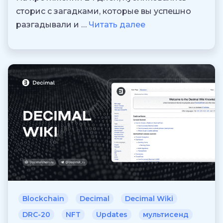
сторис с загадками, которые вы успешно
разгадывали и …
Читать далее
Blockchain
Decimal
Decimal Wiki
DRC-20
NFT
Updates
мультисенд