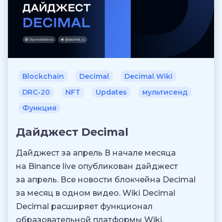
Blockchain
Decimal
Decimal Wiki
DRC-20
NFT
Updates
мультисенд
Функция
Дайджест Decimal
Дайджест за апрель В начале месяца
на Binance live опубликован дайджест
за апрель. Все новости блокчейна Decimal
за месяц в одном видео. Wiki Decimal
Decimal расширяет функционал
образовательной платформы Wiki,