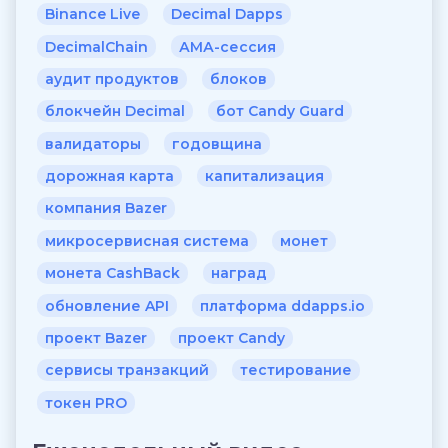
Binance Live
Decimal Dapps
DecimalChain
АМА-сессия
аудит продуктов
блоков
блокчейн Decimal
бот Candy Guard
валидаторы
годовщина
дорожная карта
капитализация
компания Bazer
микросервисная система
монет
монета CashBack
наград
обновление API
платформа ddapps.io
проект Bazer
проект Candy
сервисы транзакций
тестирование
токен PRO