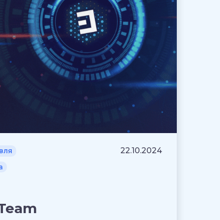
22.10.2024
вля
а
tTeam