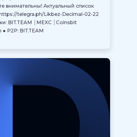
те внимательны! Актуальный список
tps://telegra.ph/Likbez-Decimal-02-22
и: BIT.TEAM ┊MEXC ┊Coinsbit
 ● P2P: BIT.TEAM