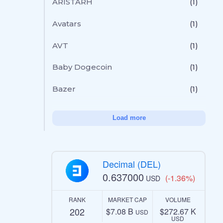
ARISTARH
(1)
Avatars
(1)
AVT
(1)
Baby Dogecoin
(1)
Bazer
(1)
Load more
Decimal (DEL)
0.637000
(-1.36%)
USD
RANK
MARKET CAP
VOLUME
202
$7.08 B
$272.67 K
USD
USD