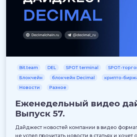
Bit.team
DEL
SPOT terminal
SPOT-торго
Блокчейн
блокчейн Decimal
крипто-бирж
Новости
Разное
Еженедельный видео дай
Выпуск 57.
Дайджест новостей компании в видео формате.
не успел прочитать новости в статьях и хоче