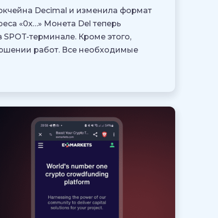
окчейна Decimal и изменила формат
еса «0x…» Монета Del теперь
в SPOT-терминале. Кроме этого,
ршении работ. Все необходимые