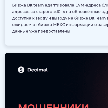
Биржа Bit.team адаптировала EVM-адреса бл
адресов со старого «d0…» на обновлённые адр
доступна к вводу и выводу на бирже BitTeam 
ожидаем от биржи MEXC информации о заве
данные уже предоставлены.