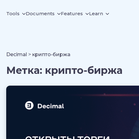
Tools
Documents
Features
Learn
Decimal
>
крипто-биржа
Метка:
крипто-биржа