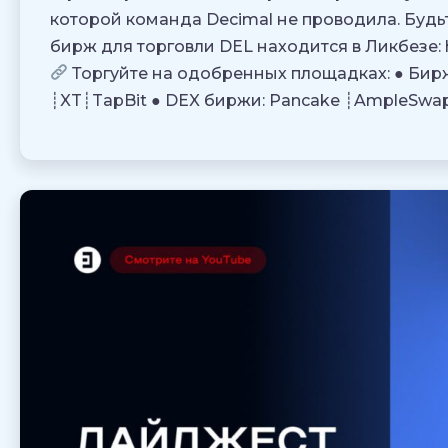
которой команда Decimal не проводила. Будь
бирж для торговли DEL находится в Ликбезе: ht
Торгуйте на одобренных площадках: ● Бирж
┊XT┊TapBit ● DEX биржи: Pancake ┊AmpleSwap