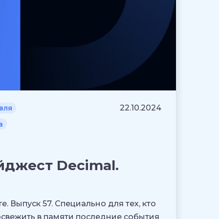
22.10.2024
вля
а
джест Decimal.
 Выпуск 57. Специально для тех, кто
т освежить в памяти последние события