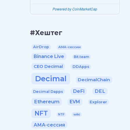
Powered by CoinMarketCap
#Хештег
AirDrop
AMA-сессии
Binance Live
Bit.team
CEO Decimal
DDApps
Decimal
DecimalChain
DeFi
DEL
Decimal Dapps
Ethereum
EVM
Explorer
NFT
wiki
NTF
АМА-сессия