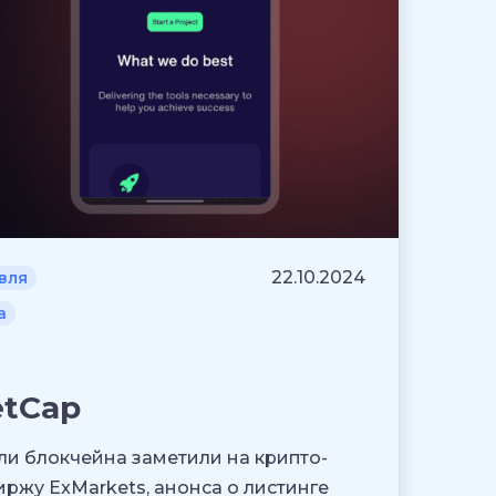
22.10.2024
вля
а
etCap
и блокчейна заметили на крипто-
ржу ExMarkets, анонса о листинге