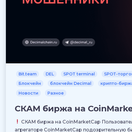
Bit.team
DEL
SPOT terminal
SPOT-торго
Блокчейн
блокчейн Decimal
крипто-бирж
Новости
Разное
СКАМ биржа на CoinMark
СКАМ биржа на CoinMarketCap Пользовател
агрегаторе CoinMarketCap подозрительную би