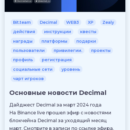
Bit.team
Decimal
WEB3
XP
Zealy
действия
инструкции
квесты
награды
платформы
подарки
пользователи
привилегии.
проекты
профиль
регистрация
социальные сети
уровень
чарт игроков
Основные новости Decimal
Дайджест Decimal за март 2024 года
На Binance live прошел эфир с новостями
блокчейна Decimal за уходящий месяц
март. Смотрите в записи по ссылке эфира.