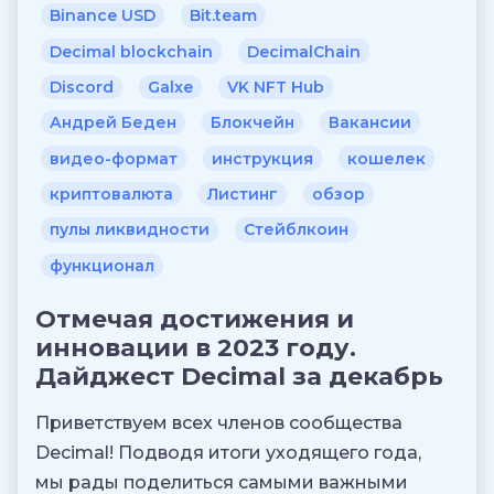
Binance USD
Bit.team
Decimal blockchain
DecimalChain
Discord
Galxe
VK NFT Hub
Андрей Беден
Блокчейн
Вакансии
видео-формат
инструкция
кошелек
криптовалюта
Листинг
обзор
пулы ликвидности
Стейблкоин
функционал
Отмечая достижения и
инновации в 2023 году.
Дайджест Decimal за декабрь
Приветствуем всех членов сообщества
Decimal! Подводя итоги уходящего года,
мы рады поделиться самыми важными