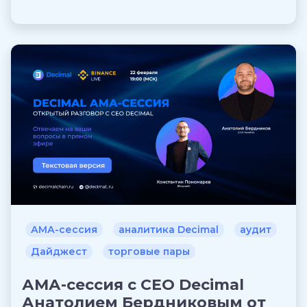
АМА-сессия
аналитика Decimal
аудит
Дайджест
торговые пары
АМА-сессия с CEO Decimal
Анатолием Бердниковым от