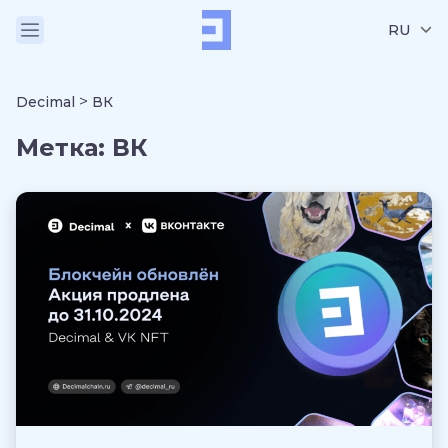
RU
>
Decimal
ВК
Метка:
ВК