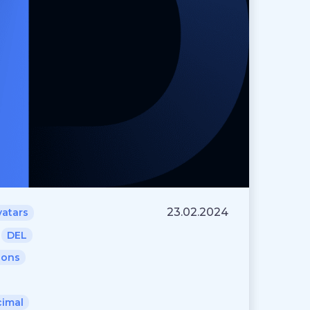
23.02.2024
vatars
DEL
ions
imal