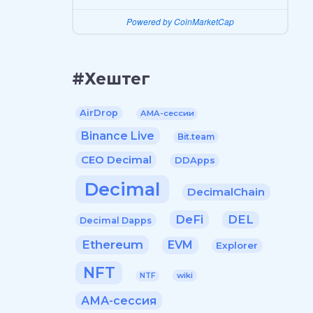
Powered by CoinMarketCap
#Хештег
AirDrop
AMA-сессии
Binance Live
Bit.team
CEO Decimal
DDApps
Decimal
DecimalChain
DeFi
DEL
Decimal Dapps
Ethereum
EVM
Explorer
NFT
wiki
NTF
АМА-сессия