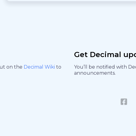
Get Decimal up
out on the
Decimal Wiki
to
You’ll be notified with D
announcements.