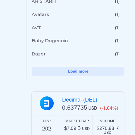
ARISTARH
(1)
Avatars
(1)
AVT
(1)
Baby Dogecoin
(1)
Bazer
(1)
Load more
Decimal (DEL)
0.637735
(-1.04%)
USD
RANK
MARKET CAP
VOLUME
202
$7.09 B
$270.88 K
USD
USD