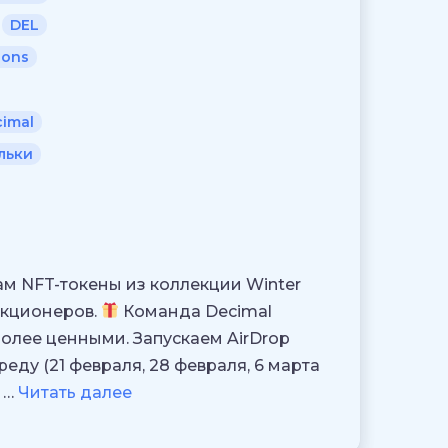
DEL
ions
imal
льки
рам NFT-токены из коллекции Winter
екционеров.
Команда Decimal
более ценными. Запускаем AirDrop
реду (21 февраля, 28 февраля, 6 марта
 …
Читать далее