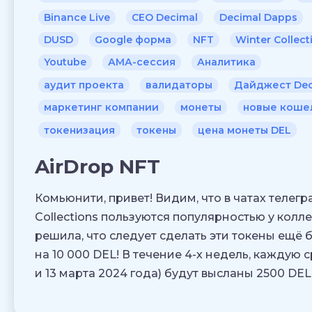
Binance Live
CEO Decimal
Decimal Dapps
DUSD
Google форма
NFT
Winter Collect
Youtube
АМА-сессия
Аналитика
аудит проекта
валидаторы
Дайджест Dec
маркетинг компании
монеты
новые коше
токенизация
токены
цена монеты DEL
AirDrop NFT
Комьюнити, привет! Видим, что в чатах телег
Collections пользуются популярностью у колл
решила, что следует сделать эти токены ещё 
на 10 000 DEL! В течение 4-х недель, каждую с
и 13 марта 2024 года) будут высланы 2500 DEL