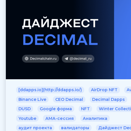
[ddapps.io](http://ddapps.io/)
AirDrop NFT
A
Binance Live
CEO Decimal
Decimal Dapps
DUSD
Google форма
NFT
Winter Collect
Youtube
АМА-сессия
Аналитика
аудит проекта
валидаторы
Дайджест Dec