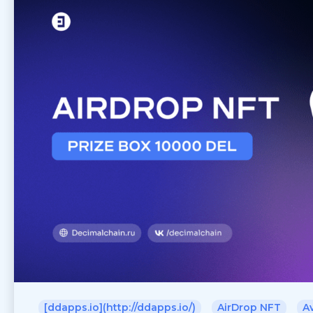
[ddapps.io](http://ddapps.io/)
AirDrop NFT
A