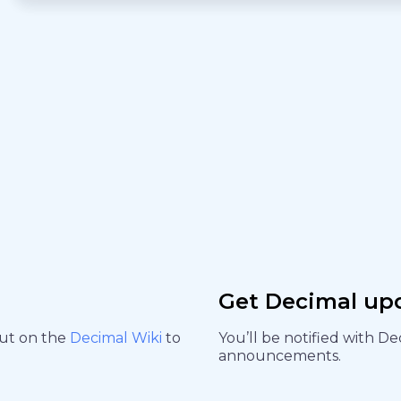
Get Decimal up
out on the
Decimal Wiki
to
You’ll be notified with D
announcements.