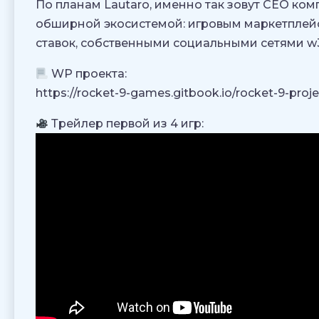
По планам Lautaro, именно так зовут СЕО ком
обширной экосистемой: игровым маркетплейс
ставок, собственными социальными сетями w3
WP проекта:
https://rocket-9-games.gitbook.io/rocket-9-proje
Трейлер первой из 4 игр: