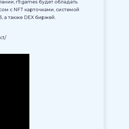
пании, r9.games будет обладать
ом с NFT карточками, системой
, а также DEX биржей.
ct/