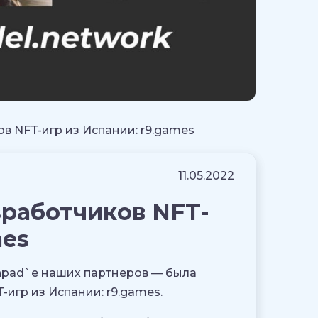
в NFT-игр из Испании: r9.games
11.05.2022
зработчиков NFT-
mes
chpad`е наших партнеров — была
игр из Испании: r9.games.