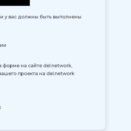
и у вас должны быть выполнены
нии
 форме на сайте del.network,
ашего проекта на del.network
: