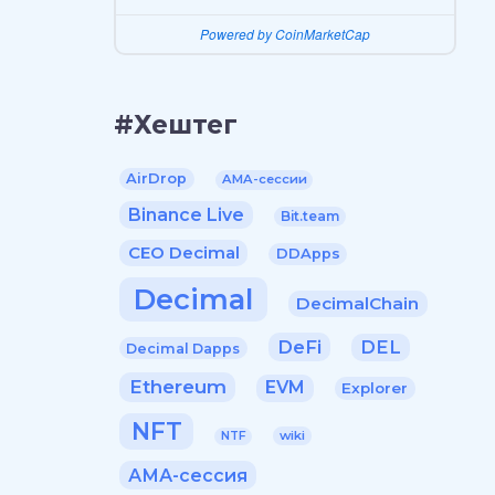
Powered by CoinMarketCap
#Хештег
AirDrop
AMA-сессии
Binance Live
Bit.team
CEO Decimal
DDApps
Decimal
DecimalChain
DeFi
DEL
Decimal Dapps
Ethereum
EVM
Explorer
NFT
wiki
NTF
АМА-сессия