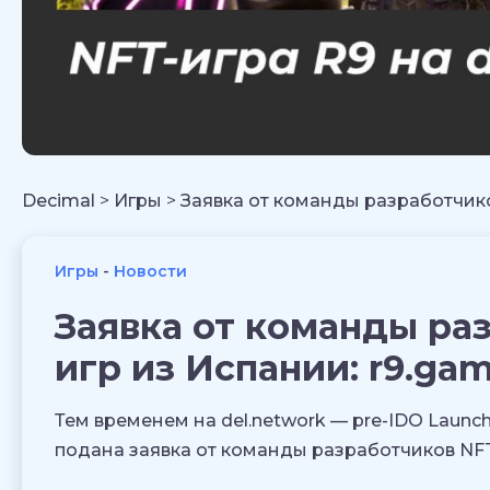
Decimal
>
Игры
>
Заявка от команды разработчико
Игры
Новости
Заявка от команды ра
игр из Испании: r9.ga
Тем временем на del.network — pre-IDO Laun
подана заявка от команды разработчиков NFT-