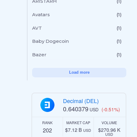
ARISTARH
(1)
Avatars
(1)
AVT
(1)
Baby Dogecoin
(1)
Bazer
(1)
Load more
Decimal (DEL)
0.640379
(-0.51%)
USD
RANK
MARKET CAP
VOLUME
202
$7.12 B
$270.96 K
USD
USD