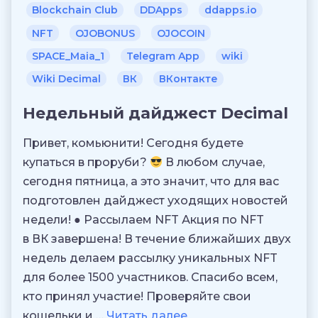
Blockchain Club
DDApps
ddapps.io
NFT
OJOBONUS
OJOCOIN
SPACE_Maia_1
Telegram App
wiki
Wiki Decimal
ВК
ВКонтакте
Недельный дайджест Decimal
Привет, комьюнити! Сегодня будете
купаться в проруби?
В любом случае,
сегодня пятница, а это значит, что для вас
подготовлен дайджест уходящих новостей
недели! ● Рассылаем NFT Акция по NFT
в ВК завершена! В течение ближайших двух
недель делаем рассылку уникальных NFT
для более 1500 участников. Спасибо всем,
кто принял участие! Проверяйте свои
кошельки и …
Читать далее