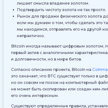
лишает смысла владение золотом.
Подтвердить чистоту золота не так просто.
Рынок для продажи физического золота до
если мы думаем о том, чтобы сделать это та
мы находимся, отправлять его на другой ко
непрактично.
Bitcoin иногда называют цифровым золотом, п
первый актив с аналогичными характеристик
и долговечности, но в мире битов.
Согласно описанию проекта, Bitcoin на
Coinma
это означает, что BTC существует только в ци
но он совсем не похож на компьютерный файл
не может быть скопирован или создан кем-либ
его очень интересным.
Существуют определенные правила, устанавл