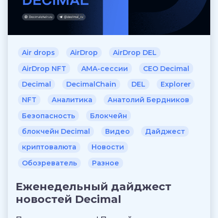
Air drops
AirDrop
AirDrop DEL
AirDrop NFT
AMA-сессии
CEO Decimal
Decimal
DecimalChain
DEL
Explorer
NFT
Аналитика
Анатолий Бердников
Безопасность
Блокчейн
блокчейн Decimal
Видео
Дайджест
криптовалюта
Новости
Обозреватель
Разное
Еженедельный дайджест
новостей Decimal