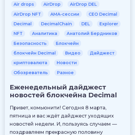
Air drops
AirDrop
AirDrop DEL
AirDrop NFT
AMA-сессии
CEO Decimal
Decimal
DecimalChain
DEL
Explorer
NFT
Аналитика
Анатолий Бердников
Безопасность
Блокчейн
блокчейн Decimal
Видео
Дайджест
криптовалюта
Новости
Обозреватель
Разное
Еженедельный дайджест
новостей блокчейна Decimal
Привет, комьюнити! Сегодня 8 марта,
пятница и вас ждёт дайджест уходящих
новостей недели. И, пользуясь случаем —
поздравляем прекрасную половину