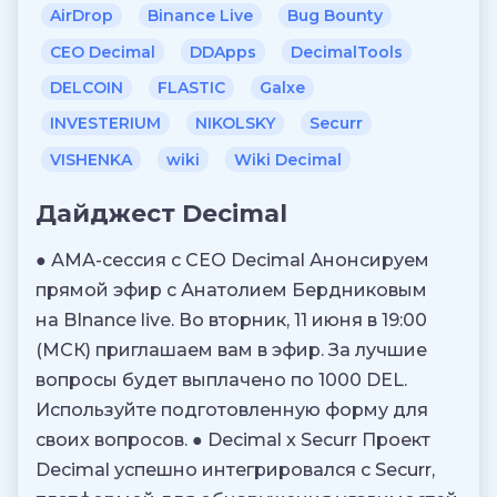
AirDrop
Binance Live
Bug Bounty
CEO Decimal
DDApps
DecimalTools
DELCOIN
FLASTIC
Galxe
INVESTERIUM
NIKOLSKY
Securr
VISHENKA
wiki
Wiki Decimal
Дайджест Decimal
● АМА-сессия с CEO Decimal Анонсируем
прямой эфир с Анатолием Бердниковым
на BInance live. Во вторник, 11 июня в 19:00
(МСК) приглашаем вам в эфир. За лучшие
вопросы будет выплачено по 1000 DEL.
Используйте подготовленную форму для
своих вопросов. ● Decimal x Securr Проект
Decimal успешно интегрировался с Securr,