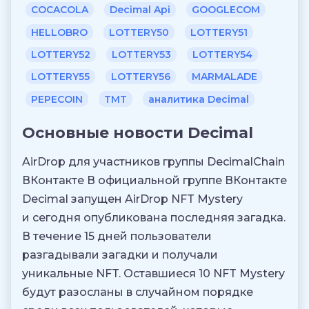
COCACOLA
Decimal Api
GOOGLECOM
HELLOBRO
LOTTERY50
LOTTERY51
LOTTERY52
LOTTERY53
LOTTERY54
LOTTERY55
LOTTERY56
MARMALADE
PEPECOIN
TMT
аналитика Decimal
Основные новости Decimal
AirDrop для участников группы DecimalChain
ВКонтакте В официальной группе ВКонтакте
Decimal запущен AirDrop NFT Mystery
и сегодня опубликована последняя загадка.
В течение 15 дней пользователи
разгадывали загадки и получали
уникальные NFT. Оставшиеся 10 NFT Mystery
будут разосланы в случайном порядке