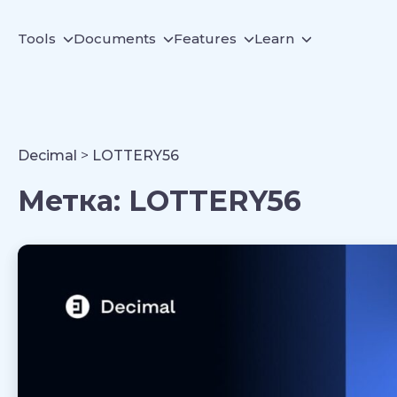
Tools
Documents
Features
Learn
Decimal
>
LOTTERY56
Метка:
LOTTERY56