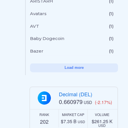
ARISTARH
(1)
Avatars
(1)
AVT
(1)
Baby Dogecoin
(1)
Bazer
(1)
Load more
Decimal (DEL)
0.660979
(-2.17%)
USD
RANK
MARKET CAP
VOLUME
202
$7.35 B
$261.25 K
USD
USD