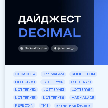
COCACOLA
Decimal Api
GOOGLECOM
HELLOBRO
LOTTERY50
LOTTERY51
LOTTERY52
LOTTERY53
LOTTERY54
LOTTERY55
LOTTERY56
MARMALADE
PEPECOIN
TMT
аналитика Decimal