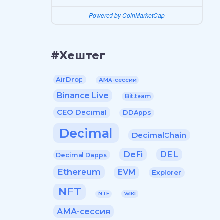
Powered by CoinMarketCap
#Хештег
AirDrop
AMA-сессии
Binance Live
Bit.team
CEO Decimal
DDApps
Decimal
DecimalChain
DeFi
DEL
Decimal Dapps
Ethereum
EVM
Explorer
NFT
wiki
NTF
АМА-сессия