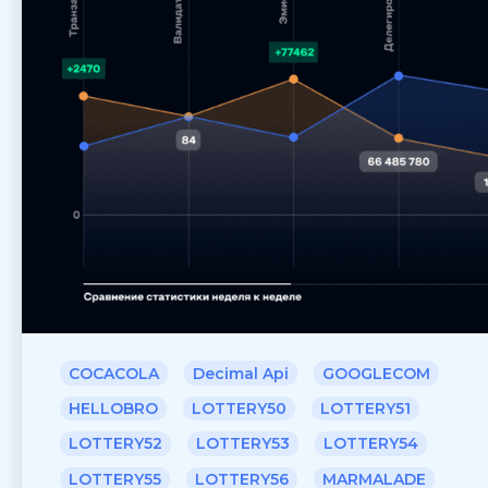
COCACOLA
Decimal Api
GOOGLECOM
HELLOBRO
LOTTERY50
LOTTERY51
LOTTERY52
LOTTERY53
LOTTERY54
LOTTERY55
LOTTERY56
MARMALADE