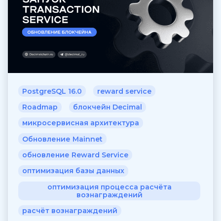
PostgreSQL 16.0
reward service
Roadmap
блокчейн Decimal
микросервисная архитектура
Обновление Mainnet
обновление Reward Service
оптимизация базы данных
оптимизация процесса расчёта
вознаграждений
расчёт вознаграждений