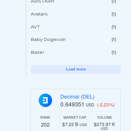
ARISTARH
(1)
Avatars
(1)
AVT
(1)
Baby Dogecoin
(1)
Bazer
(1)
Load more
Decimal (DEL)
0.649351
(-2.23%)
USD
RANK
MARKET CAP
VOLUME
202
$7.22 B
$273.97 K
USD
USD