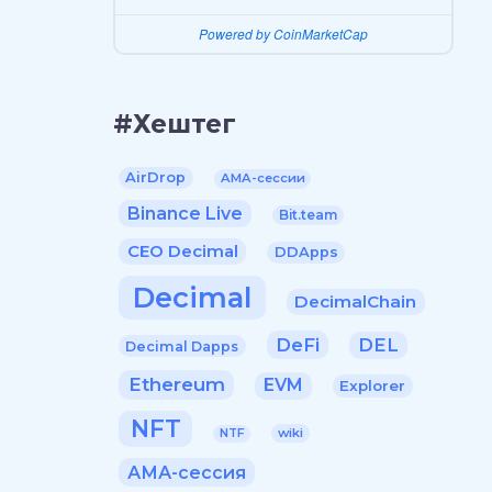
Powered by CoinMarketCap
#Хештег
AirDrop
AMA-сессии
Binance Live
Bit.team
CEO Decimal
DDApps
Decimal
DecimalChain
DeFi
DEL
Decimal Dapps
Ethereum
EVM
Explorer
NFT
wiki
NTF
АМА-сессия