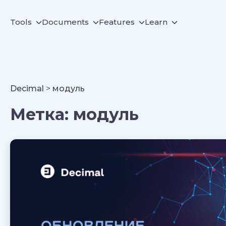
Tools
Documents
Features
Learn
Decimal
>
модуль
Метка:
модуль