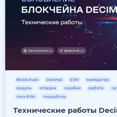
Blockchain
Decimal
EVM
валидатор
модуль
отладка
ошибки
работа
се
сеть EVM
тех.работы
Технические работы Deci