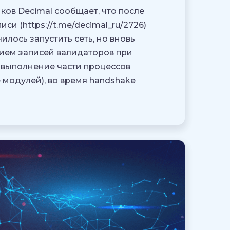
ов Decimal сообщает, что после
и (https://t.me/decimal_ru/2726)
илось запустить сеть, но вновь
нием записей валидаторов при
 выполнение части процессов
 модулей), во время handshake