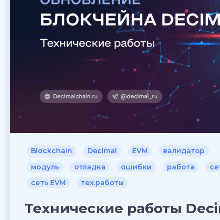
Blockchain
Decimal
EVM
валидатор
модуль
отладка
ошибки
работа
се
сеть EVM
тех.работы
Технические работы Deci