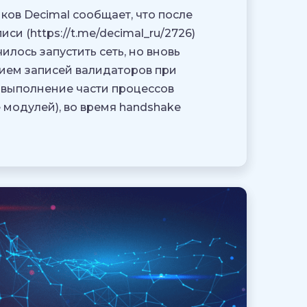
ов Decimal сообщает, что после
и (https://t.me/decimal_ru/2726)
илось запустить сеть, но вновь
нием записей валидаторов при
 выполнение части процессов
 модулей), во время handshake