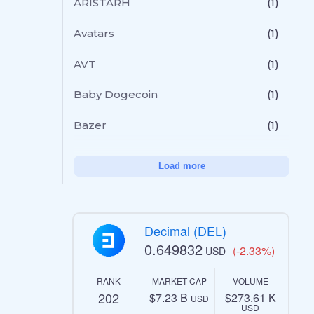
ARISTARH
(1)
Avatars
(1)
AVT
(1)
Baby Dogecoin
(1)
Bazer
(1)
Load more
Decimal (DEL)
0.649832
(-2.33%)
USD
RANK
MARKET CAP
VOLUME
202
$7.23 B
$273.61 K
USD
USD