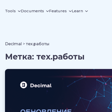
Tools
Documents
Features
Learn
Decimal
>
тех.работы
Метка:
тех.работы