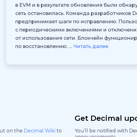
в EVM и в результате обновления были обнар
сеть остановилась. Команда разработчиков D
предпринимает шаги по исправлению. Пользо
с периодическими включениями и отключени
от использования сети. Блокчейн функционир
по восстановлению. …
Читать далее
Get Decimal up
out on the
Decimal Wiki
to
You’ll be notified with D
announcements.