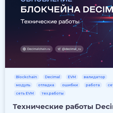
Blockchain
Decimal
EVM
валидатор
модуль
отладка
ошибки
работа
се
сеть EVM
тех.работы
Технические работы Deci