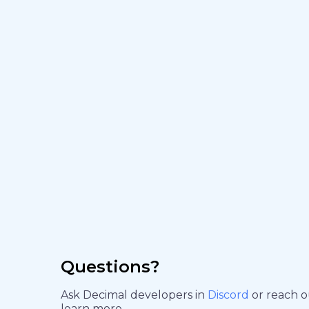
Questions?
Ask Decimal developers in
Discord
or reach 
learn more.