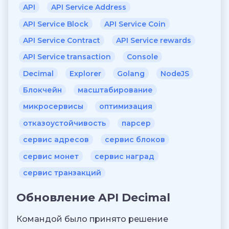
API
API Service Address
API Service Block
API Service Coin
API Service Contract
API Service rewards
API Service transaction
Console
Decimal
Explorer
Golang
NodeJS
Блокчейн
масштабирование
микросервисы
оптимизация
отказоустойчивость
парсер
сервис адресов
сервис блоков
сервис монет
сервис наград
сервис транзакций
Обновление API Decimal
Командой было принято решение