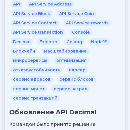
API
API Service Address
API Service Block
API Service Coin
API Service Contract
API Service rewards
API Service transaction
Console
Decimal
Explorer
Golang
NodeJS
Блокчейн
масштабирование
микросервисы
оптимизация
отказоустойчивость
парсер
сервис адресов
сервис блоков
сервис монет
сервис наград
сервис транзакций
Обновление API Decimal
Командой было принято решение