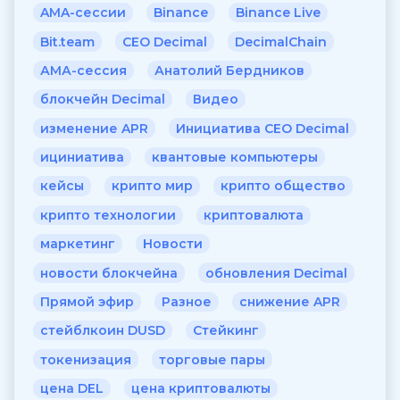
AMA-сессии
Binance
Binance Live
Bit.team
CEO Decimal
DecimalChain
АМА-сессия
Анатолий Бердников
блокчейн Decimal
Видео
изменение APR
Инициатива CEO Decimal
ициниатива
квантовые компьютеры
кейсы
крипто мир
крипто общество
крипто технологии
криптовалюта
маркетинг
Новости
новости блокчейна
обновления Decimal
Прямой эфир
Разное
снижение APR
стейблкоин DUSD
Стейкинг
токенизация
торговые пары
цена DEL
цена криптовалюты